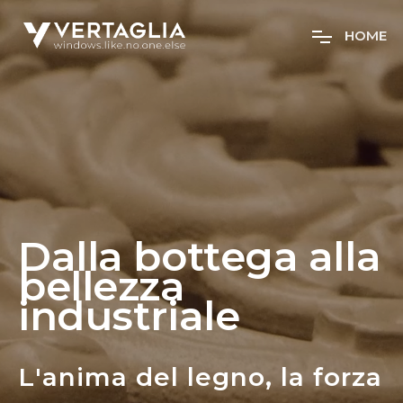
H
O
M
E
D
a
l
l
a
b
o
t
t
e
g
a
a
l
l
a
b
e
l
l
e
z
z
a
i
n
d
u
s
t
r
i
a
l
e
L'anima del legno, la forza