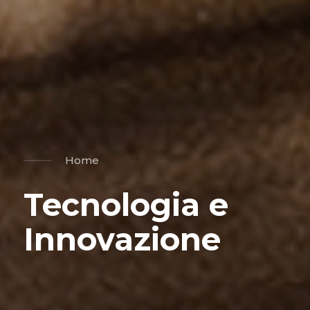
Home
Tecnologia e
Innovazione